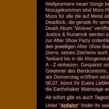
Weltpremiere neuer Songs be
hinzugekommen sind Mors Pri
Muss für alle die auf Metal a
Deadlock, die gerade ihr sens
Death Abum "Wolves" veröffen
Justice & Runamok werden 
zur After Show Party ordentl
den jeweiligen After Show B
Gerre, seines Zeichens auch
Tankard bis in die Morgenstu
A - Z einheizen. Gespannt si
Gewinner des Bandcontests, 
am Donnerstag eröffnen wird
08.07. könnt Ihr Euere Liebli
die Earthshaker Mainstage w
Ab sofort gibt es auch Tages
Unter "
Anfahrt
" findet Ihr w