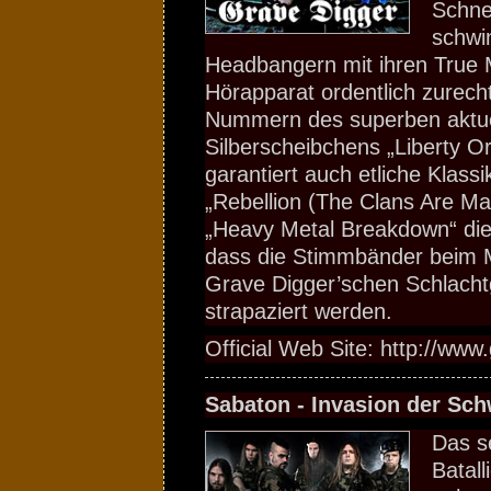
Schne
schwi
Headbangern mit ihren True M
Hörapparat ordentlich zurech
Nummern des superben aktue
Silberscheibchens „Liberty O
garantiert auch etliche Klass
„Rebellion (The Clans Are Ma
„Heavy Metal Breakdown“ die 
dass die Stimmbänder beim 
Grave Digger’schen Schlach
strapaziert werden.
Official Web Site: http://www
Sabaton - Invasion der Sc
Das s
Batal