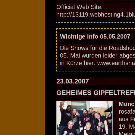
Official Web Site:
http://13119.webhosting4.1b
Wichtige Info 05.05.2007
Die Shows für die Roadsho
05. Mai wurden leider abges
in Kürze hier: www.earthsh
23.03.2007
GEHEIMES GIPFELTREF
Münc
rosaf
aus F
19. M
Metal