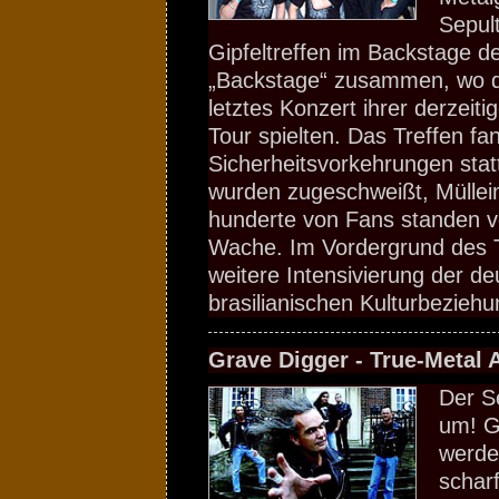
Sepul
Gipfeltreffen im Backstage 
„Backstage“ zusammen, wo die
letztes Konzert ihrer derzeit
Tour spielten. Das Treffen fa
Sicherheitsvorkehrungen stat
wurden zugeschweißt, Mülleim
hunderte von Fans standen vo
Wache. Im Vordergrund des T
weitere Intensivierung der de
brasilianischen Kulturbezieh
Grave Digger - True-Metal 
Der S
um! G
werde
schar