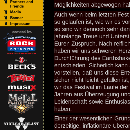
Partners and
Möglichkeiten abgewogen h
Friends
Media
Auch wenn beim letzten Fest s
Banner
so gelaufen ist, wie wir es vo
Impressum
so sind wir dennoch sehr dan
jahrelange Treue und Unters
Euren Zuspruch. Nach reiflic
haben wir uns schweren Her
Durchführung des Earthshake
entschieden. Sicherlich kann 
vorstellen, daß uns diese En
sicher nicht leicht gefallen is
wir das Festival im Laufe de
Jahren aus Überzeugung und 
Leidenschaft sowie Enthusia
haben.
Einer der wesentlichen Gründ
derzeitige, inflationäre Über