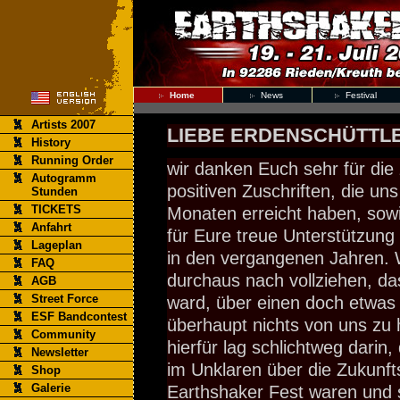
Home
News
Festival
Artists 2007
LIEBE ERDENSCHÜTTLE
History
Running Order
wir danken Euch sehr für die
Autogramm
positiven Zuschriften, die uns
Stunden
TICKETS
Monaten erreicht haben, sowi
Anfahrt
für Eure treue Unterstützung
Lageplan
in den vergangenen Jahren. 
FAQ
durchaus nach vollziehen, da
AGB
Street Force
ward, über einen doch etwas
ESF Bandcontest
überhaupt nichts von uns zu
Community
hierfür lag schlichtweg darin,
Newsletter
im Unklaren über die Zukunft
Shop
Galerie
Earthshaker Fest waren und so