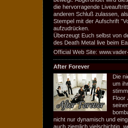
die hervorragende Liveauftritt
anderen Schluß zulassen, al
Stempel mit der Aufschrift "V
aufzudrücken.
Überzeugt Euch selbst von de
des Death Metal live beim Ea
Official Web Site: www.vader
After Forever
Die n
um ih
stimm
Floor 
seine
bomba
nicht nur dynamisch und ein
auch ziemlich vielschichtig, w