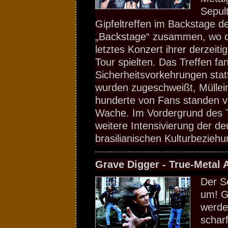
Sepul
Gipfeltreffen im Backstage 
„Backstage“ zusammen, wo die
letztes Konzert ihrer derzeit
Tour spielten. Das Treffen fa
Sicherheitsvorkehrungen stat
wurden zugeschweißt, Mülleim
hunderte von Fans standen vo
Wache. Im Vordergrund des T
weitere Intensivierung der de
brasilianischen Kulturbezieh
Grave Digger - True-Metal 
Der S
um! G
werde
schar