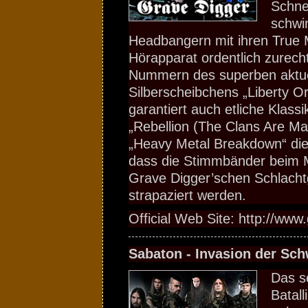
Schne
schwi
Headbangern mit ihren True M
Hörapparat ordentlich zurech
Nummern des superben aktue
Silberscheibchens „Liberty O
garantiert auch etliche Klass
„Rebellion (The Clans Are Ma
„Heavy Metal Breakdown“ die 
dass die Stimmbänder beim 
Grave Digger’schen Schlach
strapaziert werden.
Official Web Site: http://www
Sabaton - Invasion der Sc
Das s
Batal