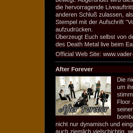
die hervorragende Liveauftritt
anderen Schluß zulassen, al
Stempel mit der Aufschrift "V
aufzudrücken.
Überzeugt Euch selbst von de
des Death Metal live beim Ea
Official Web Site: www.vader
After Forever
Die n
um ih
stimm
Floor 
seine
bomba
nicht nur dynamisch und ein
auch ziemlich vielschichtig, w