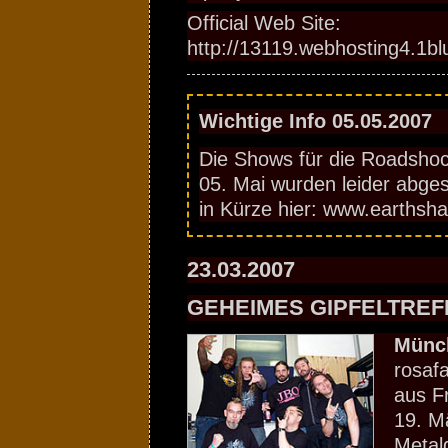
Official Web Site:
http://13119.webhosting4.1b
Wichtige Info 05.05.2007
Die Shows für die Roadsho
05. Mai wurden leider abges
in Kürze hier: www.earthsh
23.03.2007
GEHEIMES GIPFELTREF
Münc
rosaf
aus F
19. M
Metal