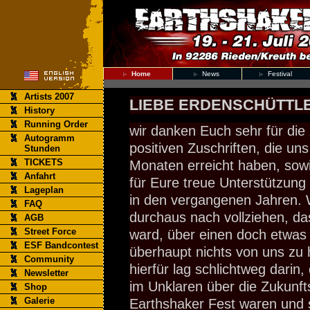
Home
News
Festival
Artists 2007
LIEBE ERDENSCHÜTTLE
History
Running Order
wir danken Euch sehr für die
Autogramm
positiven Zuschriften, die uns
Stunden
TICKETS
Monaten erreicht haben, sowi
Anfahrt
für Eure treue Unterstützung
Lageplan
in den vergangenen Jahren. 
FAQ
durchaus nach vollziehen, da
AGB
Street Force
ward, über einen doch etwas
ESF Bandcontest
überhaupt nichts von uns zu
Community
hierfür lag schlichtweg darin,
Newsletter
im Unklaren über die Zukunft
Shop
Galerie
Earthshaker Fest waren und so