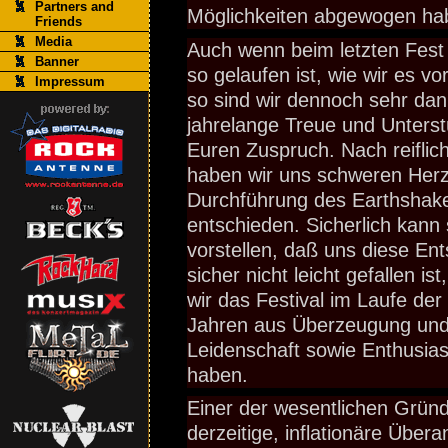
Partners and
Möglichkeiten abgewogen h
Friends
Media
Auch wenn beim letzten Fest s
Banner
so gelaufen ist, wie wir es vo
Impressum
so sind wir dennoch sehr dan
jahrelange Treue und Unters
Euren Zuspruch. Nach reiflic
haben wir uns schweren Her
Durchführung des Earthshake
entschieden. Sicherlich kann 
vorstellen, daß uns diese En
sicher nicht leicht gefallen is
wir das Festival im Laufe de
Jahren aus Überzeugung und 
Leidenschaft sowie Enthusia
haben.
Einer der wesentlichen Gründ
derzeitige, inflationäre Über