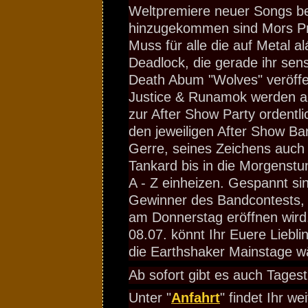
Weltpremiere neuer Songs be
hinzugekommen sind Mors Pri
Muss für alle die auf Metal a
Deadlock, die gerade ihr sens
Death Abum "Wolves" veröffen
Justice & Runamok werden 
zur After Show Party ordentl
den jeweiligen After Show B
Gerre, seines Zeichens auch
Tankard bis in die Morgenstu
A - Z einheizen. Gespannt si
Gewinner des Bandcontests, 
am Donnerstag eröffnen wird
08.07. könnt Ihr Euere Liebli
die Earthshaker Mainstage w
Ab sofort gibt es auch Tages
Unter "
Anfahrt
" findet Ihr w