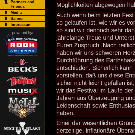
Partners and
Möglichkeiten abgewogen h
Friends
Media
Auch wenn beim letzten Fest s
Banner
so gelaufen ist, wie wir es vo
Impressum
so sind wir dennoch sehr dan
jahrelange Treue und Unters
Euren Zuspruch. Nach reiflic
haben wir uns schweren Her
Durchführung des Earthshake
entschieden. Sicherlich kann 
vorstellen, daß uns diese En
sicher nicht leicht gefallen is
wir das Festival im Laufe de
Jahren aus Überzeugung und 
Leidenschaft sowie Enthusia
haben.
Einer der wesentlichen Gründ
derzeitige, inflationäre Über