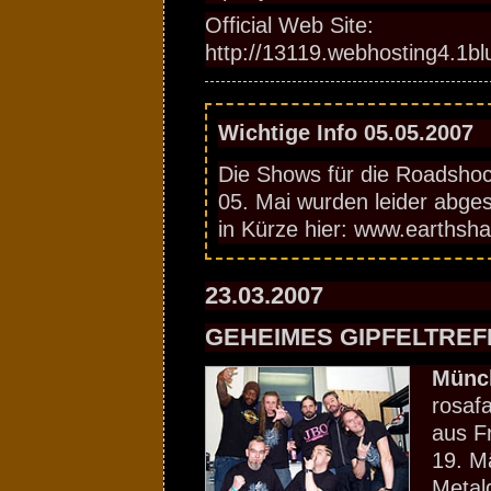
Official Web Site:
http://13119.webhosting4.1b
Wichtige Info 05.05.2007
Die Shows für die Roadsho
05. Mai wurden leider abges
in Kürze hier: www.earthsh
23.03.2007
GEHEIMES GIPFELTREF
Münc
rosaf
aus F
19. M
Metal