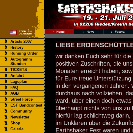
Home
News
Festival
Artists 2007
LIEBE ERDENSCHÜTTLE
History
Running Order
wir danken Euch sehr für die
Autogramm
positiven Zuschriften, die uns
Stunden
TICKETS
Monaten erreicht haben, sowi
Anfahrt
für Eure treue Unterstützung
Lageplan
in den vergangenen Jahren. 
FAQ
durchaus nach vollziehen, da
AGB
Street Force
ward, über einen doch etwas
ESF Bandcontest
überhaupt nichts von uns zu
Community
hierfür lag schlichtweg darin,
Newsletter
im Unklaren über die Zukunft
Shop
Galerie
Earthshaker Fest waren und so