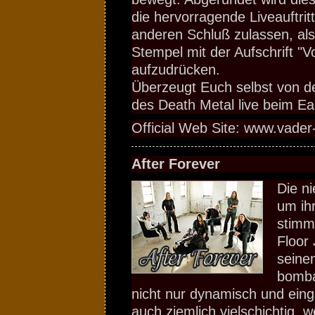
die hervorragende Liveauftritt
anderen Schluß zulassen, al
Stempel mit der Aufschrift "V
aufzudrücken.
Überzeugt Euch selbst von de
des Death Metal live beim Ea
Official Web Site: www.vader
After Forever
Die n
um ih
stimm
Floor 
seine
bomba
nicht nur dynamisch und ein
auch ziemlich vielschichtig, w