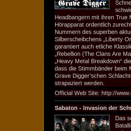
Schne
schwi
Headbangern mit ihren True M
Hörapparat ordentlich zurech
Nummern des superben aktue
Silberscheibchens „Liberty O
garantiert auch etliche Klass
„Rebellion (The Clans Are Ma
„Heavy Metal Breakdown“ die 
dass die Stimmbänder beim 
Grave Digger’schen Schlach
strapaziert werden.
Official Web Site: http://www
Sabaton - Invasion der Sc
Das s
Batal