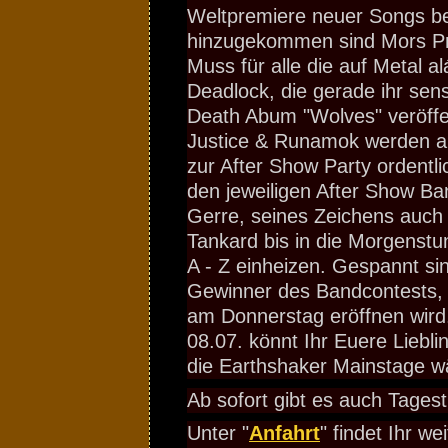
Weltpremiere neuer Songs be
hinzugekommen sind Mors Pri
Muss für alle die auf Metal a
Deadlock, die gerade ihr sens
Death Abum "Wolves" veröffen
Justice & Runamok werden 
zur After Show Party ordentl
den jeweiligen After Show B
Gerre, seines Zeichens auch
Tankard bis in die Morgenstu
A - Z einheizen. Gespannt si
Gewinner des Bandcontests, 
am Donnerstag eröffnen wird
08.07. könnt Ihr Euere Liebli
die Earthshaker Mainstage w
Ab sofort gibt es auch Tages
Unter "
Anfahrt
" findet Ihr w