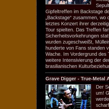
Sepul
Gipfeltreffen im Backstage 
„Backstage“ zusammen, wo die
letztes Konzert ihrer derzeit
Tour spielten. Das Treffen fa
Sicherheitsvorkehrungen stat
wurden zugeschweißt, Mülleim
hunderte von Fans standen vo
Wache. Im Vordergrund des T
weitere Intensivierung der de
brasilianischen Kulturbezieh
Grave Digger - True-Metal 
Der S
um! G
werde
schar