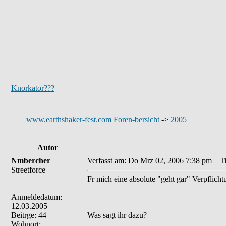
Knorkator???
www.earthshaker-fest.com Foren-bersicht
->
2005
Autor
Nmbercher
Verfasst am: Do Mrz 02, 2006 7:38 pm
Tit
Streetforce
Fr mich eine absolute "geht gar" Verpflichtu
Anmeldedatum:
12.03.2005
Beitrge: 44
Was sagt ihr dazu?
Wohnort:
_________________