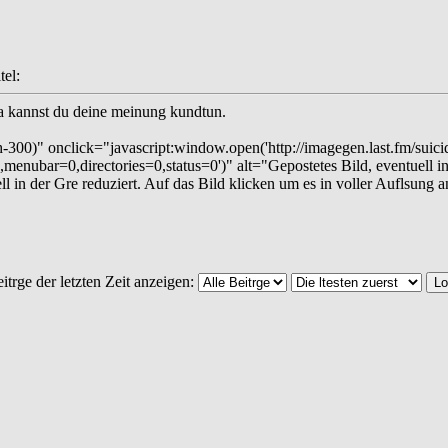
el:
da kannst du deine meinung kundtun.
-300)" onclick="javascript:window.open('http://imagegen.last.fm/suicide
=1,menubar=0,directories=0,status=0')" alt="Gepostetes Bild, eventuell i
ll in der Gre reduziert. Auf das Bild klicken um es in voller Auflsung 
itrge der letzten Zeit anzeigen: