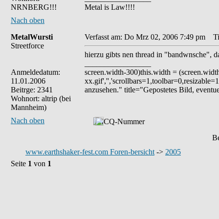
NRNBERG!!!
Metal is Law!!!!
Nach oben
MetalWursti
Verfasst am: Do Mrz 02, 2006 7:49 pm
Tit
Streetforce
hierzu gibts nen thread in "bandwnsche", 
_________________
Anmeldedatum:
screen.width-300)this.width = (screen.width
11.01.2006
xx.gif','','scrollbars=1,toolbar=0,resizable
Beitrge: 2341
anzusehen." title="Gepostetes Bild, eventue
Wohnort: altrip (bei
Mannheim)
Nach oben
Be
www.earthshaker-fest.com Foren-bersicht
->
2005
Seite
1
von
1