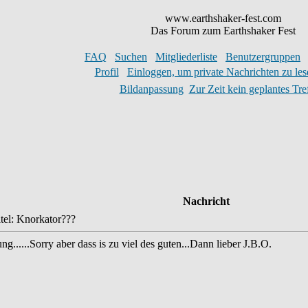
www.earthshaker-fest.com
Das Forum zum Earthshaker Fest
FAQ
Suchen
Mitgliederliste
Benutzergruppen
Profil
Einloggen, um private Nachrichten zu les
Bildanpassung
Zur Zeit kein geplantes Tre
Nachricht
el: Knorkator???
ng......Sorry aber dass is zu viel des guten...Dann lieber J.B.O.