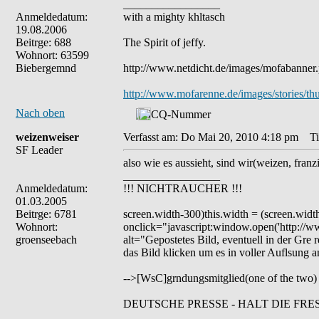
_________________
Anmeldedatum:
with a mighty khltasch
19.08.2006
Beitrge: 688
The Spirit of jeffy.
Wohnort: 63599
Biebergemnd
http://www.netdicht.de/images/mofabanner
http://www.mofarenne.de/images/stories/t
Nach oben
weizenweiser
Verfasst am: Do Mai 20, 2010 4:18 pm
Tit
SF Leader
also wie es aussieht, sind wir(weizen, franz
_________________
Anmeldedatum:
!!! NICHTRAUCHER !!!
01.03.2005
Beitrge: 6781
screen.width-300)this.width = (screen.widt
Wohnort:
onclick="javascript:window.open('http://www
groenseebach
alt="Gepostetes Bild, eventuell in der Gre r
das Bild klicken um es in voller Auflsung 
-->[WsC]grndungsmitglied(one of the two)
DEUTSCHE PRESSE - HALT DIE FRE