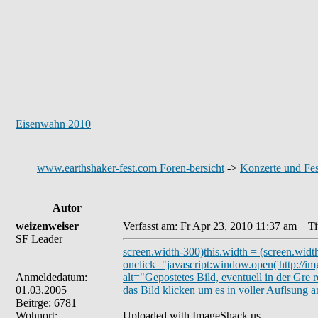
Eisenwahn 2010
www.earthshaker-fest.com Foren-bersicht
->
Konzerte und Fes
Autor
weizenweiser
Verfasst am: Fr Apr 23, 2010 11:37 am
Tit
SF Leader
screen.width-300)this.width = (screen.widt
onclick="javascript:window.open('http://im
Anmeldedatum:
alt="Gepostetes Bild, eventuell in der Gre r
01.03.2005
das Bild klicken um es in voller Auflsung 
Beitrge: 6781
Wohnort:
Uploaded with ImageShack.us