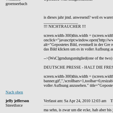
groenseebach
is dieses jahr jmd. anwesend? weil es waren
_________________
!!! NICHTRAUCHER !!!
screen.width-300)this.width = (screen.widt
onclick="javascript:window.open('http://www
alt="Gepostetes Bild, eventuell in der Gre r
das Bild klicken um es in voller Auflsung 
-->[WsC]grndungsmitglied(one of the two)
DEUTSCHE PRESSE - HALT DIE FRE
screen.width-300)this.width = (screen.widt
banner.gif','','scrollbars=1,toolbar=0,resiz
voller Auflsung anzusehen." title="Gepostet
Nach oben
jeffy jefferson
Verfasst am: Sa Apr 24, 2010 12:03 am
Tit
Streetforce
ma sehn, is zwar um die ecke, hab aber bis j