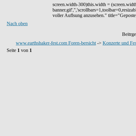
screen.width-300)this.width = (screen.widt
banner.gif','','scrollbars=1,toolbar=0,resiz
voller Auflsung anzusehen." title="Gepostet
Nach oben
Beitrge
www.earthshaker-fest.com Foren-bersicht
->
Konzerte und Fes
Seite
1
von
1