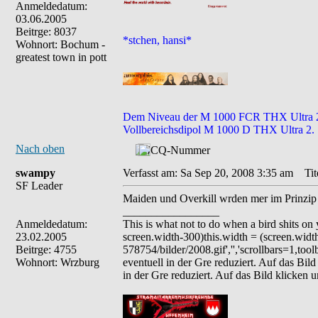
Anmeldedatum:
03.06.2005
Beitrge: 8037
*stchen, hansi*
Wohnort: Bochum -
greatest town in pott
Dem Niveau der M 1000 FCR THX Ultra 2 en
Vollbereichsdipol M 1000 D THX Ultra 2.
Nach oben
swampy
Verfasst am: Sa Sep 20, 2008 3:35 am
Tite
SF Leader
Maiden und Overkill wrden mer im Prinzip
_________________
Anmeldedatum:
This is what not to do when a bird shits 
23.02.2005
screen.width-300)this.width = (screen.widt
Beitrge: 4755
578754/bilder/2008.gif','','scrollbars=1,to
Wohnort: Wrzburg
eventuell in der Gre reduziert. Auf das Bil
in der Gre reduziert. Auf das Bild klicken 