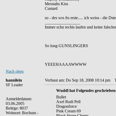
Messiahs Kiss
Custard
so - des wrs frs erste..... ich weiss - die D
_________________
Immer schn rechts laufen und keine falsche
So long GUNSLINGERS
YEEEHAAAAWWWW
Nach oben
hannilein
Verfasst am: Do Sep 18, 2008 10:14 pm
Ti
SF Leader
Wuddl hat Folgendes geschrieben
Bullet
Anmeldedatum:
Axel Rudi Pell
03.06.2005
Dragonforce
Beitrge: 8037
Pink Cream 69
Wohnort: Bochum -
Black Stone Cherry