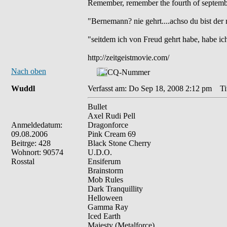
Remember, remember the fourth of septemb
"Bernemann? nie gehrt....achso du bist de
"seitdem ich von Freud gehrt habe, habe i
http://zeitgeistmovie.com/
Nach oben
Wuddl
Verfasst am: Do Sep 18, 2008 2:12 pm
Tit
Bullet
Axel Rudi Pell
Anmeldedatum:
Dragonforce
09.08.2006
Pink Cream 69
Beitrge: 428
Black Stone Cherry
Wohnort: 90574
U.D.O.
Rosstal
Ensiferum
Brainstorm
Mob Rules
Dark Tranquillity
Helloween
Gamma Ray
Iced Earth
Majesty (Metalforce)