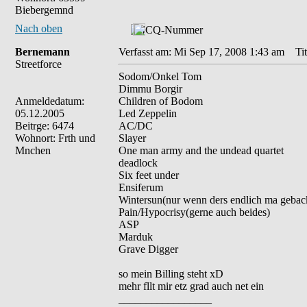
Biebergemnd
Nach oben
Bernemann
Verfasst am: Mi Sep 17, 2008 1:43 am
Tit
Streetforce
Sodom/Onkel Tom
Dimmu Borgir
Anmeldedatum:
Children of Bodom
05.12.2005
Led Zeppelin
Beitrge: 6474
AC/DC
Wohnort: Frth und
Slayer
Mnchen
One man army and the undead quartet
deadlock
Six feet under
Ensiferum
Wintersun(nur wenn ders endlich ma geba
Pain/Hypocrisy(gerne auch beides)
ASP
Marduk
Grave Digger
so mein Billing steht xD
mehr fllt mir etz grad auch net ein
_________________