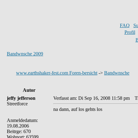
FAQ
S
Profil
B
Bandwnsche 2009
www.earthshaker-fest.com Foren-bersicht
->
Bandwnsche
Autor
jeffy jefferson
Verfasst am: Di Sep 16, 2008 11:58 pm
Tit
Streetforce
na dann, auf los gehts los
Anmeldedatum:
19.08.2006
Beitrge: 670
Wohnort: 63599