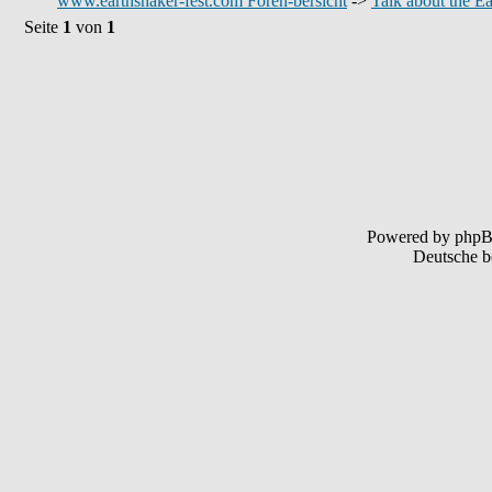
www.earthshaker-fest.com Foren-bersicht
->
Talk about the Ea
Seite
1
von
1
Powered by php
Deutsche b