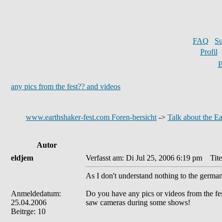
FAQ
S
Profil
B
any pics from the fest?? and videos
www.earthshaker-fest.com Foren-bersicht
->
Talk about the Ea
Autor
eldjem
Verfasst am: Di Jul 25, 2006 6:19 pm
Titel
As I don't understand nothing to the german 
Anmeldedatum:
Do you have any pics or videos from the fes
25.04.2006
saw cameras during some shows!
Beitrge: 10