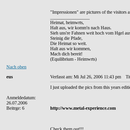
"Impressionen" are pictures of the visitors a
_________________
Heimat, heimwrts,
Halt aus, wir komm'n nach Haus.
Sieh uns're Fahnen weit hoch vom Hgel au
Steinig die Pfade,
Die Heimat so weit.
Halt aus wir kommen,
Mach dich bereit!
(Equilibrium - Heimwrts)
Nach oben
eus
Verfasst am: Mi Jul 26, 2006 11:43 pm
Tit
I just uploaded the pics from this years edit
Anmeldedatum:
26.07.2006
Beitrge: 6
http://www.metal-experience.com
Check them out!!!