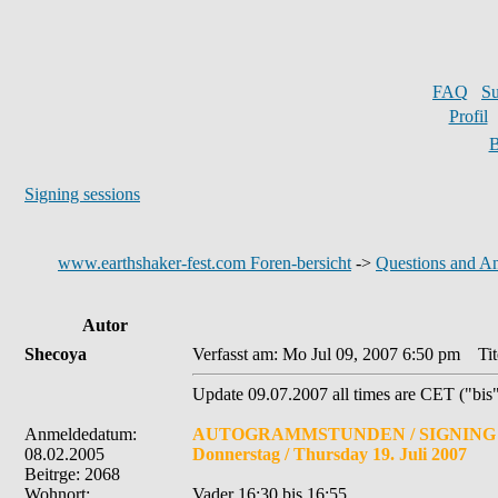
FAQ
S
Profil
B
Signing sessions
www.earthshaker-fest.com Foren-bersicht
->
Questions and A
Autor
Shecoya
Verfasst am: Mo Jul 09, 2007 6:50 pm
Tite
Update 09.07.2007 all times are CET ("bis"
Anmeldedatum:
AUTOGRAMMSTUNDEN / SIGNING 
08.02.2005
Donnerstag / Thursday 19. Juli 2007
Beitrge: 2068
Wohnort:
Vader 16:30 bis 16:55