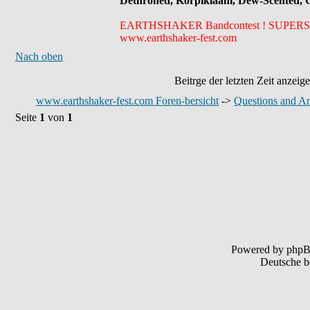
Dethroned, Korpiklaani, Dew-Scented, 
EARTHSHAKER Bandcontest ! SUPERSOMA h
www.earthshaker-fest.com
Nach oben
Beitrge der letzten Zeit anzeig
www.earthshaker-fest.com Foren-bersicht
->
Questions and A
Seite
1
von
1
Powered by php
Deutsche b