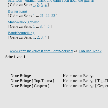
Satyricon - endlich black und dann auch noch die gtter!!!
[ Gehe zu Seite:
1
,
2
,
3
,
4
]
Burger King
[ Gehe zu Seite:
1
...
21
,
22
,
23
]
Manowar-Nightwish
[ Gehe zu Seite:
1
...
3
,
4
,
5
]
Bandsbeurteilung
[ Gehe zu Seite:
1
,
2
,
3
,
4
]
www.earthshaker-fest.com Foren-bersicht
->
Lob und Kritik
Seite
1
von
1
Neue Beitrge
Keine neuen Beitrge
Neue Beitrge [ Top-Thema ]
Keine neuen Beitrge [ Top-T
Neue Beitrge [ Gesperrt ]
Keine neuen Beitrge [ Gesperr