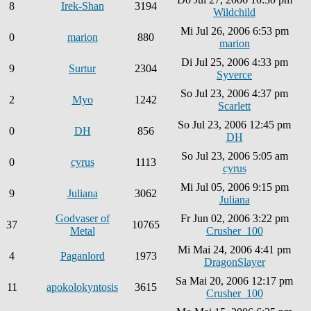
8
Irek-Shan
3194
Wildchild
Mi Jul 26, 2006 6:53 pm
0
marion
880
marion
Di Jul 25, 2006 4:33 pm
9
Surtur
2304
Syverce
So Jul 23, 2006 4:37 pm
2
Myo
1242
Scarlett
So Jul 23, 2006 12:45 pm
0
DH
856
DH
So Jul 23, 2006 5:05 am
0
cyrus
1113
cyrus
Mi Jul 05, 2006 9:15 pm
9
Juliana
3062
Juliana
Godvaser of
Fr Jun 02, 2006 3:22 pm
37
10765
Metal
Crusher_100
Mi Mai 24, 2006 4:41 pm
4
Paganlord
1973
DragonSlayer
Sa Mai 20, 2006 12:17 pm
11
apokolokyntosis
3615
Crusher_100