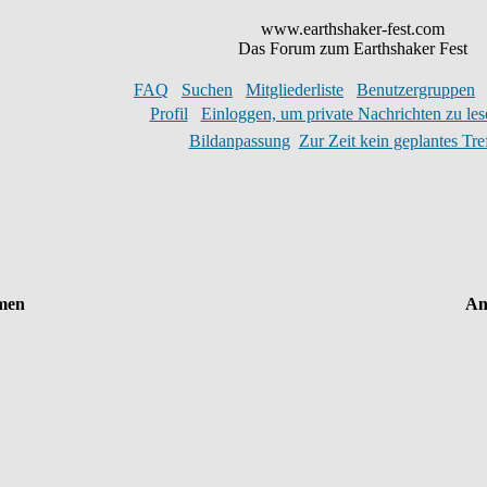
www.earthshaker-fest.com
Das Forum zum Earthshaker Fest
FAQ
Suchen
Mitgliederliste
Benutzergruppen
Profil
Einloggen, um private Nachrichten zu les
Bildanpassung
Zur Zeit kein geplantes Tre
men
An