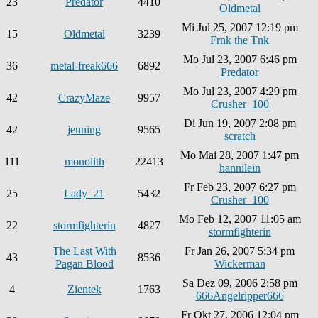
23
Predator
4410
Oldmetal
Mi Jul 25, 2007 12:19 pm
15
Oldmetal
3239
Frnk the Tnk
Mo Jul 23, 2007 6:46 pm
36
metal-freak666
6892
Predator
Mo Jul 23, 2007 4:29 pm
42
CrazyMaze
9957
Crusher_100
Di Jun 19, 2007 2:08 pm
42
jenning
9565
scratch
Mo Mai 28, 2007 1:47 pm
111
monolith
22413
hannilein
Fr Feb 23, 2007 6:27 pm
25
Lady_21
5432
Crusher_100
Mo Feb 12, 2007 11:05 am
22
stormfighterin
4827
stormfighterin
The Last With
Fr Jan 26, 2007 5:34 pm
43
8536
Pagan Blood
Wickerman
Sa Dez 09, 2006 2:58 pm
4
Zientek
1763
666Angelripper666
Fr Okt 27, 2006 12:04 pm