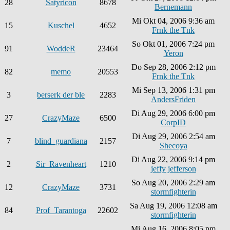
28
Satyricon
8678
Bernemann
Mi Okt 04, 2006 9:36 am
15
Kuschel
4652
Frnk the Tnk
So Okt 01, 2006 7:24 pm
91
WoddeR
23464
Yeron
Do Sep 28, 2006 2:12 pm
82
memo
20553
Frnk the Tnk
Mi Sep 13, 2006 1:31 pm
3
berserk der ble
2283
AndersFriden
Di Aug 29, 2006 6:00 pm
27
CrazyMaze
6500
CorpID
Di Aug 29, 2006 2:54 am
7
blind_guardiana
2157
Shecoya
Di Aug 22, 2006 9:14 pm
2
Sir_Ravenheart
1210
jeffy jefferson
So Aug 20, 2006 2:29 am
12
CrazyMaze
3731
stormfighterin
Sa Aug 19, 2006 12:08 am
84
Prof_Tarantoga
22602
stormfighterin
Mi Aug 16, 2006 8:05 pm