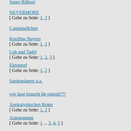
Super Billing!
NEVERMORE
[ Gehe zu Seite:
1
,
2
]
Campingflchen
Knuffige Bayern
[ Gehe zu Seite:
1
,
2
]
Lob und Tadel
[ Gehe zu Seite:
1
,
2
,
3
]
Ektomorf
[ Gehe zu Seite:
1
,
2
]
Sanitranlagen u.a.
wie lang braucht ihr eigentl???
Apokalyptischen Reiter
[ Gehe zu Seite:
1
,
2
]
Autogramme
[ Gehe zu Seite:
1
...
3
,
4
,
5
]