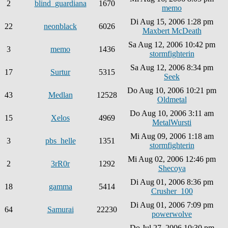
2
blind_guardiana
1670
memo
Di Aug 15, 2006 1:28 pm
22
neonblack
6026
Maxbert McDeath
Sa Aug 12, 2006 10:42 pm
3
memo
1436
stormfighterin
Sa Aug 12, 2006 8:34 pm
17
Surtur
5315
Seek
Do Aug 10, 2006 10:21 pm
43
Medlan
12528
Oldmetal
Do Aug 10, 2006 3:11 am
15
Xelos
4969
MetalWursti
Mi Aug 09, 2006 1:18 am
3
pbs_helle
1351
stormfighterin
Mi Aug 02, 2006 12:46 pm
2
3rR0r
1292
Shecoya
Di Aug 01, 2006 8:36 pm
18
gamma
5414
Crusher_100
Di Aug 01, 2006 7:09 pm
64
Samurai
22230
powerwolve
Do Jul 27, 2006 10:30 pm