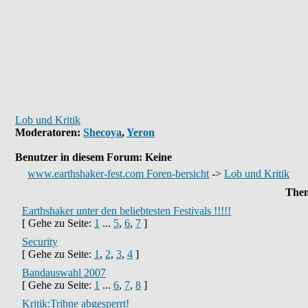
Lob und Kritik
Moderatoren
:
Shecoya
,
Yeron
Benutzer in diesem Forum: Keine
www.earthshaker-fest.com Foren-bersicht
->
Lob und Kritik
The
Earthshaker unter den beliebtesten Festivals !!!!!
[ Gehe zu Seite:
1
...
5
,
6
,
7
]
Security
[ Gehe zu Seite:
1
,
2
,
3
,
4
]
Bandauswahl 2007
[ Gehe zu Seite:
1
...
6
,
7
,
8
]
Kritik:Tribne abgesperrt!