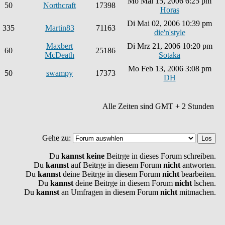
Mo Mai 15, 2006 6:25 pm
50
Northcraft
17398
Horas
Di Mai 02, 2006 10:39 pm
335
Martin83
71163
die'n'style
Maxbert
Di Mrz 21, 2006 10:20 pm
60
25186
McDeath
Sotaka
Mo Feb 13, 2006 3:08 pm
50
swampy
17373
DH
Alle Zeiten sind GMT + 2 Stunden
Gehe zu:
Du
kannst keine
Beitrge in dieses Forum schreiben.
Du
kannst
auf Beitrge in diesem Forum
nicht
antworten.
Du
kannst
deine Beitrge in diesem Forum
nicht
bearbeiten.
Du
kannst
deine Beitrge in diesem Forum
nicht
lschen.
Du
kannst
an Umfragen in diesem Forum
nicht
mitmachen.