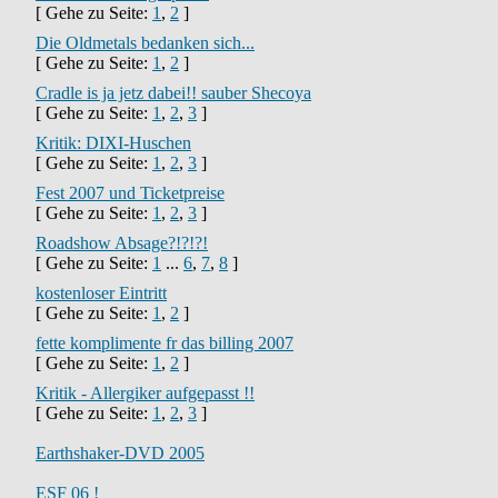
[ Gehe zu Seite:
1
,
2
]
Die Oldmetals bedanken sich...
[ Gehe zu Seite:
1
,
2
]
Cradle is ja jetz dabei!! sauber Shecoya
[ Gehe zu Seite:
1
,
2
,
3
]
Kritik: DIXI-Huschen
[ Gehe zu Seite:
1
,
2
,
3
]
Fest 2007 und Ticketpreise
[ Gehe zu Seite:
1
,
2
,
3
]
Roadshow Absage?!?!?!
[ Gehe zu Seite:
1
...
6
,
7
,
8
]
kostenloser Eintritt
[ Gehe zu Seite:
1
,
2
]
fette komplimente fr das billing 2007
[ Gehe zu Seite:
1
,
2
]
Kritik - Allergiker aufgepasst !!
[ Gehe zu Seite:
1
,
2
,
3
]
Earthshaker-DVD 2005
ESF 06 !