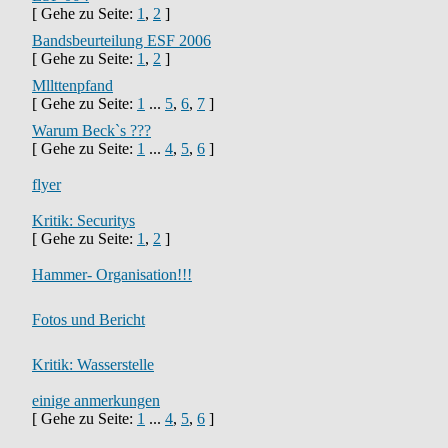
[ Gehe zu Seite:
1
,
2
]
Bandsbeurteilung ESF 2006
[ Gehe zu Seite:
1
,
2
]
Mllttenpfand
[ Gehe zu Seite:
1
...
5
,
6
,
7
]
Warum Beck`s ???
[ Gehe zu Seite:
1
...
4
,
5
,
6
]
flyer
Kritik: Securitys
[ Gehe zu Seite:
1
,
2
]
Hammer- Organisation!!!
Fotos und Bericht
Kritik: Wasserstelle
einige anmerkungen
[ Gehe zu Seite:
1
...
4
,
5
,
6
]