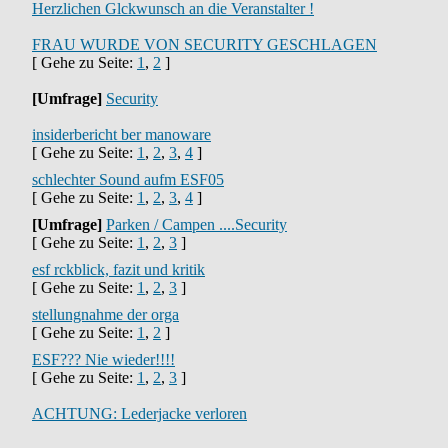
Herzlichen Glckwunsch an die Veranstalter !
FRAU WURDE VON SECURITY GESCHLAGEN
[ Gehe zu Seite:
1
,
2
]
[Umfrage]
Security
insiderbericht ber manoware
[ Gehe zu Seite:
1
,
2
,
3
,
4
]
schlechter Sound aufm ESF05
[ Gehe zu Seite:
1
,
2
,
3
,
4
]
[Umfrage]
Parken / Campen ....Security
[ Gehe zu Seite:
1
,
2
,
3
]
esf rckblick, fazit und kritik
[ Gehe zu Seite:
1
,
2
,
3
]
stellungnahme der orga
[ Gehe zu Seite:
1
,
2
]
ESF??? Nie wieder!!!!
[ Gehe zu Seite:
1
,
2
,
3
]
ACHTUNG: Lederjacke verloren