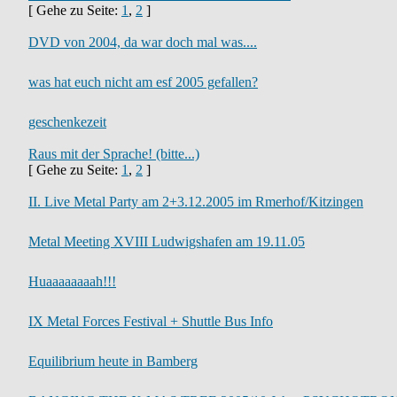
[ Gehe zu Seite:
1
,
2
]
DVD von 2004, da war doch mal was....
was hat euch nicht am esf 2005 gefallen?
geschenkezeit
Raus mit der Sprache! (bitte...)
[ Gehe zu Seite:
1
,
2
]
II. Live Metal Party am 2+3.12.2005 im Rmerhof/Kitzingen
Metal Meeting XVIII Ludwigshafen am 19.11.05
Huaaaaaaaah!!!
IX Metal Forces Festival + Shuttle Bus Info
Equilibrium heute in Bamberg