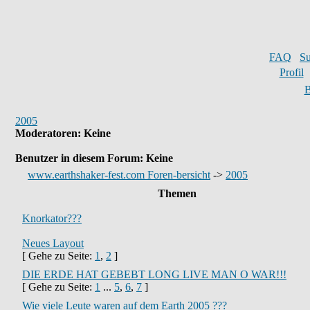
FAQ
S
Profil
B
2005
Moderatoren
: Keine
Benutzer in diesem Forum: Keine
www.earthshaker-fest.com Foren-bersicht
->
2005
Themen
Knorkator???
Neues Layout
[ Gehe zu Seite:
1
,
2
]
DIE ERDE HAT GEBEBT LONG LIVE MAN O WAR!!!
[ Gehe zu Seite:
1
...
5
,
6
,
7
]
Wie viele Leute waren auf dem Earth 2005 ???