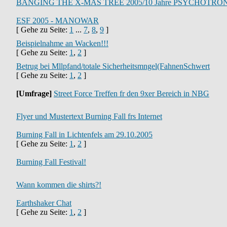
BANGING THE X-MAS TREE 2005/10 Jahre PSYCHOTRO
ESF 2005 - MANOWAR
[ Gehe zu Seite:
1
...
7
,
8
,
9
]
Beispielnahme an Wacken!!!
[ Gehe zu Seite:
1
,
2
]
Betrug bei Mllpfand/totale Sicherheitsmngel(FahnenSchwert
[ Gehe zu Seite:
1
,
2
]
[Umfrage]
Street Force Treffen fr den 9xer Bereich in NBG
Flyer und Mustertext Burning Fall frs Internet
Burning Fall in Lichtenfels am 29.10.2005
[ Gehe zu Seite:
1
,
2
]
Burning Fall Festival!
Wann kommen die shirts?!
Earthshaker Chat
[ Gehe zu Seite:
1
,
2
]