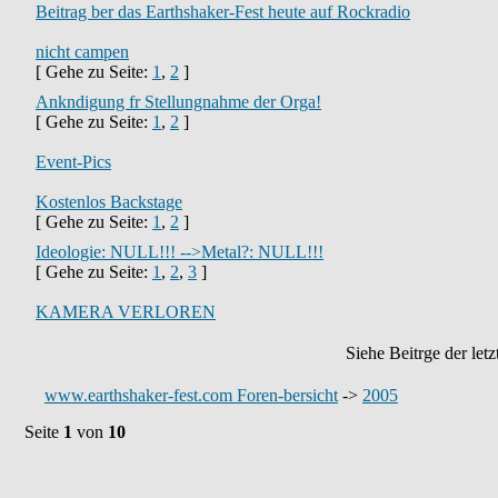
Beitrag ber das Earthshaker-Fest heute auf Rockradio
nicht campen
[ Gehe zu Seite:
1
,
2
]
Ankndigung fr Stellungnahme der Orga!
[ Gehe zu Seite:
1
,
2
]
Event-Pics
Kostenlos Backstage
[ Gehe zu Seite:
1
,
2
]
Ideologie: NULL!!! -->Metal?: NULL!!!
[ Gehe zu Seite:
1
,
2
,
3
]
KAMERA VERLOREN
Siehe Beitrge der let
www.earthshaker-fest.com Foren-bersicht
->
2005
Seite
1
von
10