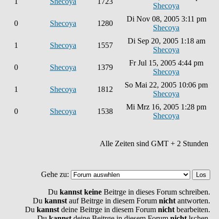
1
Shecoya
1723
Shecoya
Di Nov 08, 2005 3:11 pm
0
Shecoya
1280
Shecoya
Di Sep 20, 2005 1:18 am
1
Shecoya
1557
Shecoya
Fr Jul 15, 2005 4:44 pm
0
Shecoya
1379
Shecoya
So Mai 22, 2005 10:06 pm
1
Shecoya
1812
Shecoya
Mi Mrz 16, 2005 1:28 pm
0
Shecoya
1538
Shecoya
Alle Zeiten sind GMT + 2 Stunden
Gehe zu:
Du
kannst keine
Beitrge in dieses Forum schreiben.
Du
kannst
auf Beitrge in diesem Forum
nicht
antworten.
Du
kannst
deine Beitrge in diesem Forum
nicht
bearbeiten.
Du
kannst
deine Beitrge in diesem Forum
nicht
lschen.