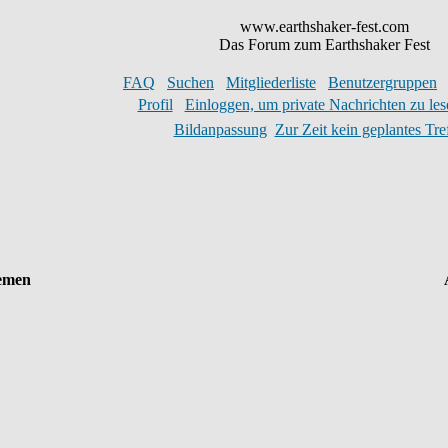
www.earthshaker-fest.com
Das Forum zum Earthshaker Fest
FAQ
Suchen
Mitgliederliste
Benutzergruppen
Profil
Einloggen, um private Nachrichten zu les
Bildanpassung
Zur Zeit kein geplantes Tre
emen