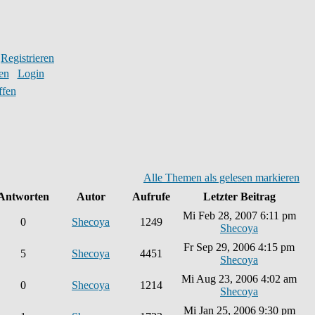
Registrieren
en
Login
ffen
Alle Themen als gelesen markieren
Antworten
Autor
Aufrufe
Letzter Beitrag
Mi Feb 28, 2007 6:11 pm
0
Shecoya
1249
Shecoya
Fr Sep 29, 2006 4:15 pm
5
Shecoya
4451
Shecoya
Mi Aug 23, 2006 4:02 am
0
Shecoya
1214
Shecoya
Mi Jan 25, 2006 9:30 pm