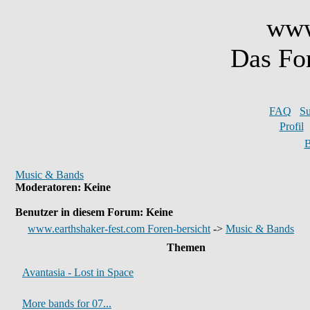
www
Das Fo
FAQ
S
Profil
B
Music & Bands
Moderatoren
: Keine
Benutzer in diesem Forum: Keine
www.earthshaker-fest.com Foren-bersicht
->
Music & Bands
Themen
Avantasia - Lost in Space
More bands for 07...