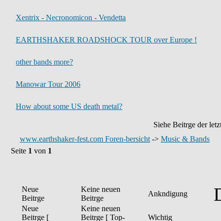
Xentrix - Necronomicon - Vendetta
EARTHSHAKER ROADSHOCK TOUR over Europe !
other bands more?
Manowar Tour 2006
How about some US death metal?
Siehe Beitrge der let
www.earthshaker-fest.com Foren-bersicht
->
Music & Bands
Seite
1
von
1
Neue
Keine neuen
Ankndigung
Beitrge
Beitrge
Neue
Keine neuen
Beitrge [
Beitrge [ Top-
Wichtig