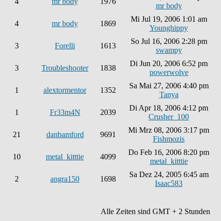
4
mr body
1976
mr body
Mi Jul 19, 2006 1:01 am
4
mr body
1869
Younghippy
So Jul 16, 2006 2:28 pm
3
Forelli
1613
swampy
Di Jun 20, 2006 6:52 pm
3
Troubleshooter
1838
powerwolve
Sa Mai 27, 2006 4:40 pm
1
alextormentor
1352
Tanya
Di Apr 18, 2006 4:12 pm
1
Fr33m4N
2039
Crusher_100
Mi Mrz 08, 2006 3:17 pm
21
danbamford
9691
Fishmozis
Do Feb 16, 2006 8:20 pm
10
metal_kitttie
4099
metal_kitttie
Sa Dez 24, 2005 6:45 am
2
angra150
1698
Isaac583
Alle Zeiten sind GMT + 2 Stunden