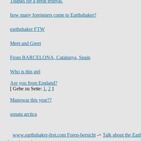
Thanks for a great festival.
how many foreigners come to Earthshaker?
earthshaker FTW
Meet and Greet
From BARCELONA, Catalunya, Spain
Who is this girl
Are you from England?
[ Gehe zu Seite:
1
,
2
]
Manowar this year??
sonata arctica
www.earthshaker-fest.com Foren-bersicht
->
Talk about the Eart