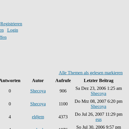
Registrieren
en
Login
ffen
Alle Themen als gelesen markieren
Antworten
Autor
Aufrufe
Letzter Beitrag
Sa Dez 23, 2006 1:25 am
0
Shecoya
906
Shecoya
Do Mrz 08, 2007 6:20 pm
0
Shecoya
1100
Shecoya
Do Jul 26, 2007 11:29 pm
4
eldjem
4373
eus
So Jul 30, 2006 9:57 pm