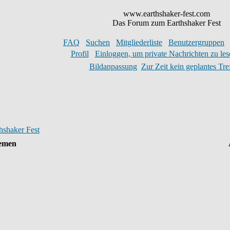
www.earthshaker-fest.com
Das Forum zum Earthshaker Fest
FAQ
Suchen
Mitgliederliste
Benutzergruppen
Profil
Einloggen, um private Nachrichten zu les
Bildanpassung
Zur Zeit kein geplantes Tre
hshaker Fest
emen