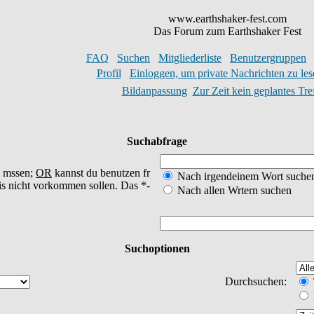
www.earthshaker-fest.com
Das Forum zum Earthshaker Fest
FAQ
Suchen
Mitgliederliste
Benutzergruppen
Profil
Einloggen, um private Nachrichten zu les
Bildanpassung
Zur Zeit kein geplantes Tre
Suchabfrage
n mssen;
OR
kannst du benutzen fr
Nach irgendeinem Wort suche
is nicht vorkommen sollen. Das *-
Nach allen Wrtern suchen
Suchoptionen
Durchsuchen: