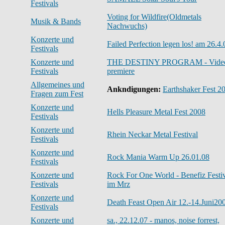
Festivals
Voting for Wildfire(Oldmetals
Musik & Bands
Nachwuchs)
Konzerte und
Failed Perfection legen los! am 26.4.
Festivals
Konzerte und
THE DESTINY PROGRAM - Vide
Festivals
premiere
Allgemeines und
Ankndigungen:
Earthshaker Fest 2
Fragen zum Fest
Konzerte und
Hells Pleasure Metal Fest 2008
Festivals
Konzerte und
Rhein Neckar Metal Festival
Festivals
Konzerte und
Rock Mania Warm Up 26.01.08
Festivals
Konzerte und
Rock For One World - Benefiz Festi
Festivals
im Mrz
Konzerte und
Death Feast Open Air 12.-14.Juni20
Festivals
Konzerte und
sa., 22.12.07 - manos, noise forrest,