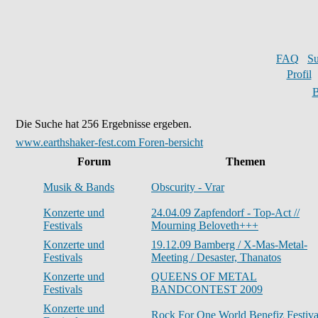
FAQ
S
Profil
B
Die Suche hat 256 Ergebnisse ergeben.
www.earthshaker-fest.com Foren-bersicht
Forum
Themen
Musik & Bands
Obscurity - Vrar
Konzerte und
24.04.09 Zapfendorf - Top-Act //
Festivals
Mourning Beloveth+++
Konzerte und
19.12.09 Bamberg / X-Mas-Metal-
Festivals
Meeting / Desaster, Thanatos
Konzerte und
QUEENS OF METAL
Festivals
BANDCONTEST 2009
Konzerte und
Rock For One World Benefiz Festiva