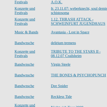
Festivals
A.O.K.
Konzerte und
fr. 23.11.07: weberknecht, soul demis
Festivals
schistosoma
Konzerte und
1.12. THRASH ATTACK -
Festivals
SCHWEINFURT JUGENDHAUS
Music & Bands
Avantasia - Lost in Space
Bandwnsche
delirium tremens
Konzerte und
TRIBUTE TO THE STARS II -
Festivals
08.12.07 Crailsheim
Bandwnsche
Virgin Steele
Bandwnsche
THE BONES & PSYCHOPUNCH
Bandwnsche
Dee Snider
Bandwnsche
Reckless Tide
Konzerte und