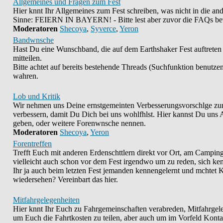
Allgemeines und Fragen zum Fest
Hier knnt Ihr Allgemeines zum Fest schreiben, was nicht in die an
Sinne: FEIERN IN BAYERN! - Bitte lest aber zuvor die FAQs bevor
Moderatoren
Shecoya
,
Syverce
,
Yeron
Bandwnsche
Hast Du eine Wunschband, die auf dem Earthshaker Fest auftreten 
mitteilen.
Bitte achtet auf bereits bestehende Threads (Suchfunktion benutzen
wahren.
Lob und Kritik
Wir nehmen uns Deine ernstgemeinten Verbesserungsvorschlge zum
verbessern, damit Du Dich bei uns wohlfhlst. Hier kannst Du uns 
geben, oder weitere Forenwnsche nennen.
Moderatoren
Shecoya
,
Yeron
Forentreffen
Trefft Euch mit anderen Erdenschttlern direkt vor Ort, am Camping
vielleicht auch schon vor dem Fest irgendwo um zu reden, sich kenn
Ihr ja auch beim letzten Fest jemanden kennengelernt und mchtet 
wiedersehen? Vereinbart das hier.
Mitfahrgelegenheiten
Hier knnt Ihr Euch zu Fahrgemeinschaften verabreden, Mitfahrgele
um Euch die Fahrtkosten zu teilen, aber auch um im Vorfeld Kont