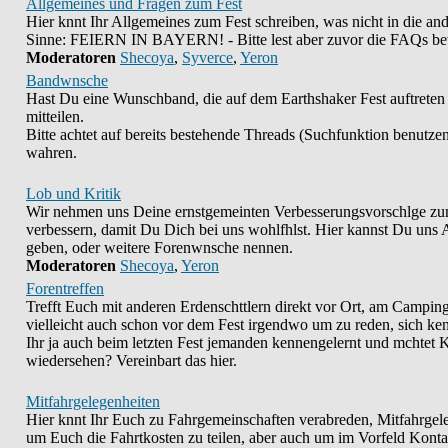
Allgemeines und Fragen zum Fest
Hier knnt Ihr Allgemeines zum Fest schreiben, was nicht in die an
Sinne: FEIERN IN BAYERN! - Bitte lest aber zuvor die FAQs bevor
Moderatoren
Shecoya
,
Syverce
,
Yeron
Bandwnsche
Hast Du eine Wunschband, die auf dem Earthshaker Fest auftreten 
mitteilen.
Bitte achtet auf bereits bestehende Threads (Suchfunktion benutzen
wahren.
Lob und Kritik
Wir nehmen uns Deine ernstgemeinten Verbesserungsvorschlge zum
verbessern, damit Du Dich bei uns wohlfhlst. Hier kannst Du uns 
geben, oder weitere Forenwnsche nennen.
Moderatoren
Shecoya
,
Yeron
Forentreffen
Trefft Euch mit anderen Erdenschttlern direkt vor Ort, am Camping
vielleicht auch schon vor dem Fest irgendwo um zu reden, sich kenn
Ihr ja auch beim letzten Fest jemanden kennengelernt und mchtet 
wiedersehen? Vereinbart das hier.
Mitfahrgelegenheiten
Hier knnt Ihr Euch zu Fahrgemeinschaften verabreden, Mitfahrgele
um Euch die Fahrtkosten zu teilen, aber auch um im Vorfeld Kont