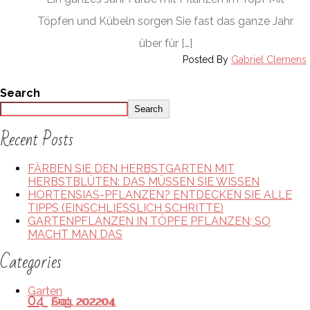
Töpfen und Kübeln sorgen Sie fast das ganze Jahr
über für […]
Posted By
Gabriel Clemens
Search
Search
Recent Posts
FÄRBEN SIE DEN HERBSTGARTEN MIT
HERBSTBLÜTEN: DAS MÜSSEN SIE WISSEN
HORTENSIAS-PFLANZEN? ENTDECKEN SIE ALLE
TIPPS (EINSCHLIESSLICH SCHRITTE)
GARTENPFLANZEN IN TÖPFE PFLANZEN; SO
MACHT MAN DAS
Categories
Garten
04
04
04
Oct, 2022
Sep, 2022
Aug, 2022
04
04
04